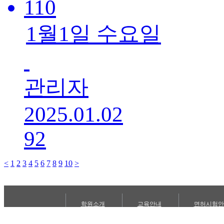
110
1월1일 수요일
관리자
2025.01.02
92
<
1
2
3
4
5
6
7
8
9
10
>
학원소개
교육안내
면허시험안